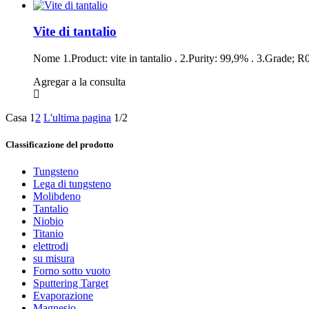
Vite di tantalio
Nome 1.Product: vite in tantalio . 2.Purity: 99,9% . 3.Grade; R
Agregar a la consulta
Casa
1
2
L'ultima pagina
1/2
Classificazione del prodotto
Tungsteno
Lega di tungsteno
Molibdeno
Tantalio
Niobio
Titanio
elettrodi
su misura
Forno sotto vuoto
Sputtering Target
Evaporazione
Magnesio