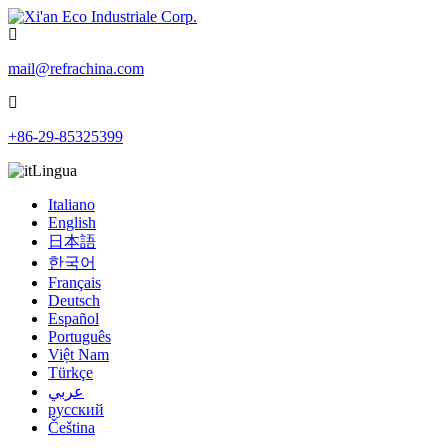
mail@refrachina.com
+86-29-85325399
Lingua
Italiano
English
日本語
한국어
Français
Deutsch
Español
Português
Việt Nam
Türkçe
عربي
русский
Čeština